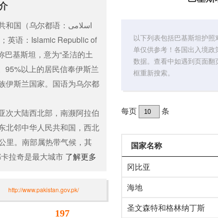
介
国（乌尔都语：اسلامی
以下列表包括巴基斯坦护照
单仅供参考！各国出入境政
，简称巴基斯坦，意为“圣洁的土
数据。查看中如遇到页面翻
”。95%以上的居民信奉伊斯兰
框重新搜索。
族伊斯兰国家。国语为乌尔都
每页
条
亚次大陆西北部，南濒阿拉伯
东北邻中华人民共和国，西北
0公里。南部属热带气候，其
国家名称
都卡拉奇是最大城市
了解更多
冈比亚
海地
http://www.pakistan.gov.pk/
圣文森特和格林纳丁斯
197