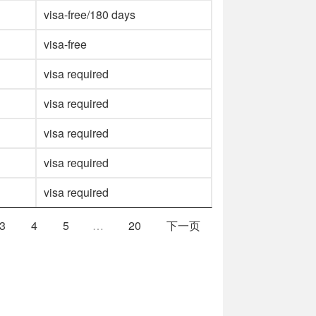
visa-free/180 days
visa-free
visa required
visa required
visa required
visa required
visa required
3
4
5
…
20
下一页