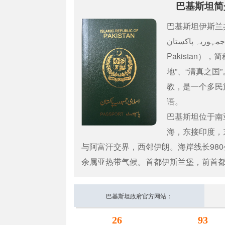
巴基斯坦简
巴基斯坦伊斯兰共和
جمہوریہ پاکستان‎；英语：Islamic Republic of
Pakistan）
地”、“清真之国
教，是一个多民
语。
巴基斯坦位于南
海，东接印度，
与阿富汗交界，西邻伊朗。海岸线长98
余属亚热带气候。首都伊斯兰堡，前首
巴基斯坦政府官方网站：
26
93