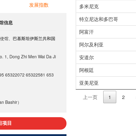
发展指数
多米尼克
特立尼达和多巴哥
馆信息
阿富汗
使馆、
巴基斯坦伊斯兰共和国
阿尔及利亚
 Dong Zhi Men Wai Da Ji
安道尔
阿根廷
95 65322072 65322581 653
亚美尼亚
上一页
1
2
n Bashir）
坦项目